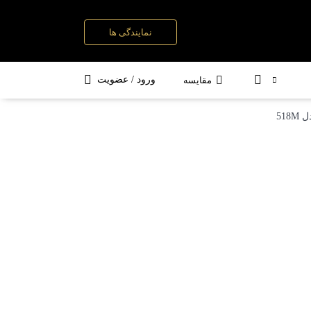
نمایندگی ها
ه
ست کامل شیرآلات
سوپری و جا ادویه
ورود / عضویت
مقایسه
51