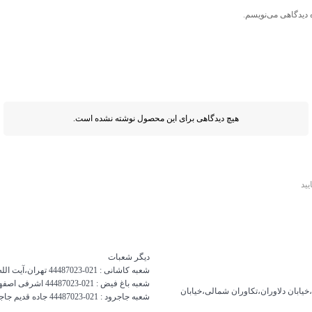
 دیدگاهی می‌نویسم.
هیچ دیدگاهی برای این محصول نوشته نشده است.
ید
دیگر شعبات
شعبه کاشانی :
021-44487023
تهران،آیت الل
شعبه باغ فیض :
021-44487023
اشرفی اصفهانی
خیابان دلاوران،تکاوران شمالی،خیابان
شعبه جاجرود :
021-44487023
جاده قدیم جاج