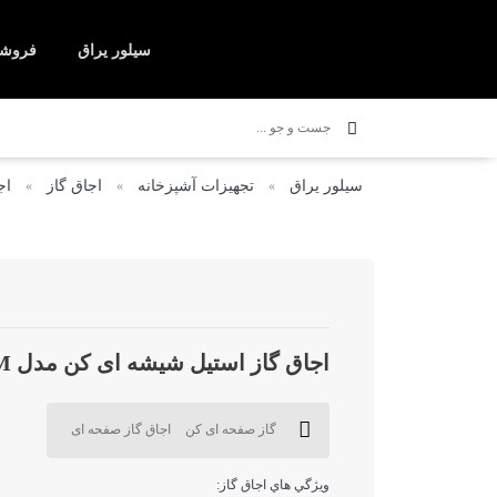
سیلور یراق
فروشگ
شیرآلات ساختمانی
اجاق 
سیلور یراق
تجهیزات آشپزخانه
اجاق گاز
اج
»
»
»
اجاق گاز استیل شیشه ای کن مدل 518M
گاز صفحه ای کن
اجاق گاز صفحه ای
ويژگي هاي اجاق گاز: