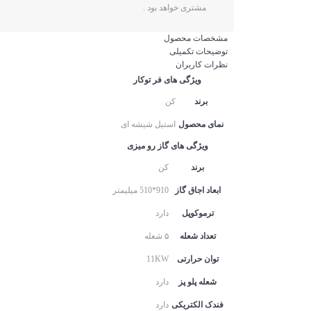
مشتری خواهد بود .
مشخصات محصول
توضیحات تکمیلی
نظرات کاربران
ویژگی های فر توکار
برند
کن
نمای محصول
استیل شیشه ای
ویژگی های گاز رو میزی
برند
کن
ابعاد اجاق گاز
910*510 میلیمتر
ترموکوپل
دارد
تعداد شعله
۵ شعله
توان حرارتی
11KW
شعله پلو پز
دارد
فندک الکتریکی
دارد