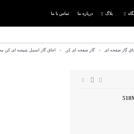
اه
بلاگ
درباره ما
تماس با ما
دکوراسیون آشپزخانه
لوازم و تجهیزات آشپزخانه
گاز صفحه ای
فر توکار
هود آشپزخانه
سینک آشپزخان
اق گاز صفحه ای
گاز صفحه ای کن
اجاق گاز استیل شیشه ای کن مدل 8M
»
»