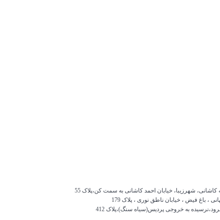
ه کاشانی، شهرزیبا، خیابان احمد کاشانی به سمت کن،پلاک 55
 ، باغ فیض ، خیابان ناطق نوری ، پلاک 179
رود،نرسیده به خروجی پردیس(سیاه سنگ)،پلاک 412