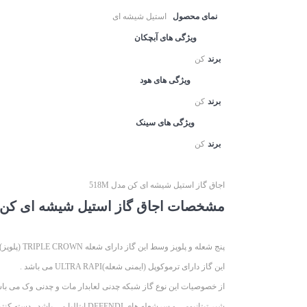
نمای محصول
استیل شیشه ای
ویژگی های آبچکان
برند
کن
ویژگی های هود
برند
کن
ویژگی های سینک
برند
کن
اجاق گاز استیل شیشه ای کن مدل 518M
مشخصات اجاق گاز استیل شیشه ای کن مدل M
پنج شعله و پلوپز وسط این گاز دارای شعله TRIPLE CROWN (پلوپز) می باشد .
این گاز دارای ترموکوپل (ایمنی شعله)ULTRA RAPI می باشد .
از خصوصیات این نوع گاز شبکه چدنی لعابدار مات و چدنی وک می باش
شیر تیتانیومی و سرشعله های DEFENDI ایتالیا می باشد . دسته کنترل ها مقاوم به حرارت می باشد .