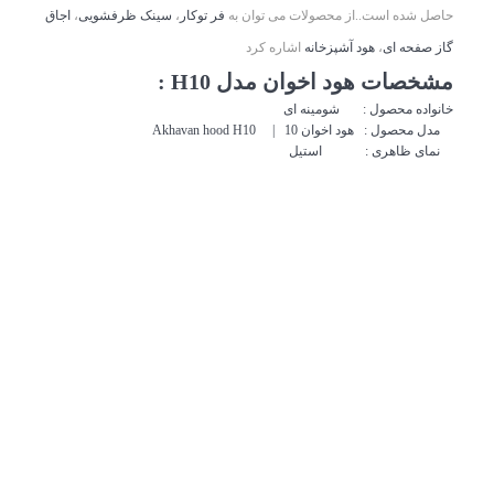
حاصل شده است..از محصولات می توان به
فر توکار
،
سینک ظرفشویی
،
اجاق
گاز صفحه ای
،
هود آشپزخانه
اشاره کرد
مشخصات هود اخوان مدل H10 :
خانواده محصول : شومینه ای
مدل محصول : هود اخوان 10 | Akhavan hood H10
نمای ظاهری : استیل