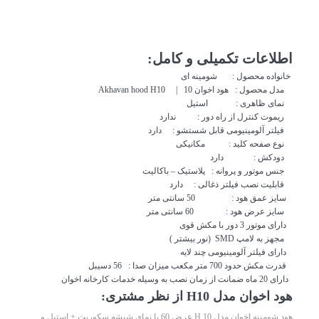
اطلاعات تکمیلی و کامل:
خانواده محصول : شومینه ای
مدل محصول : هود اخوان 10 | Akhavan hood H10
نمای ظاهری : استیل
ریموت کنترل از راه دور : ندارد
فیلتر آلومینیومی قابل شستشو : دارد
نوع صفحه کلید : مکانیکی
دودکش : دارد
جنس موتور و پروانه : پلاستیک – باکالیت
قابلیت نصب فیلتر ذغالی : دارد
سایز عمق هود : 50 سانتی متر
سایز عرض هود : 60 سانتی متر
دارای موتور 3 دور با مکش قوی
مجهز به لامپ SMD (نور بیشتر )
دارای فیلتر آلومینیومی چند لایه
قدرت مکش حدود 700 متر مکعب میزان صدا : 56 دسیبل
دارای 20 ماه ضمانت از زمان نصب به وسیله خدمات کارخانه اخوان
هود اخوان مدل H10 از نظر مشتری:
هود شومینه اخوان مدل H 10 عرض 60 با نمای شیشه سکوریت + استیل و