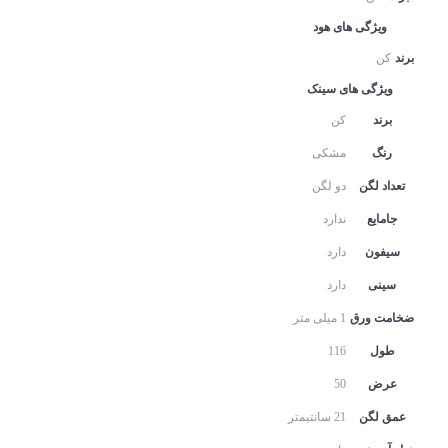
ویژگی های هود
برند
کن
ویژگی های سینک
برند
کن
رنگ
مشکی
تعداد لگن
دو لگن
جامایع
ندارد
سیفون
دارد
سینی
دارد
ضخامت ورق
1 میلی متر
طول
116
عرض
50
عمق لگن
21 سانتیمتر