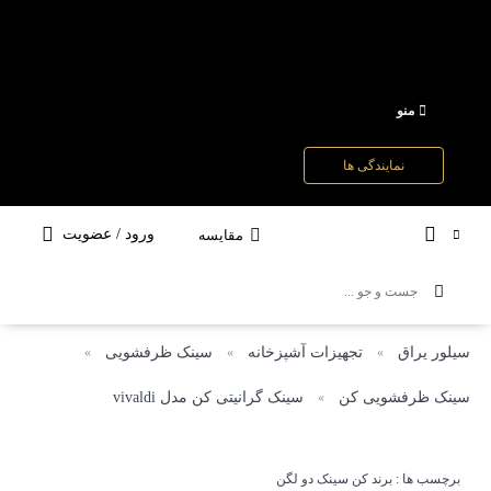
منو
نمایندگی ها
ورود / عضویت
مقایسه
سیلور یراق
تجهیزات آشپزخانه
سینک ظرفشویی
»
»
»
سینک ظرفشویی کن
سینک گرانیتی کن مدل vivaldi
»
برچسب ها :
برند کن
سینک دو لگن