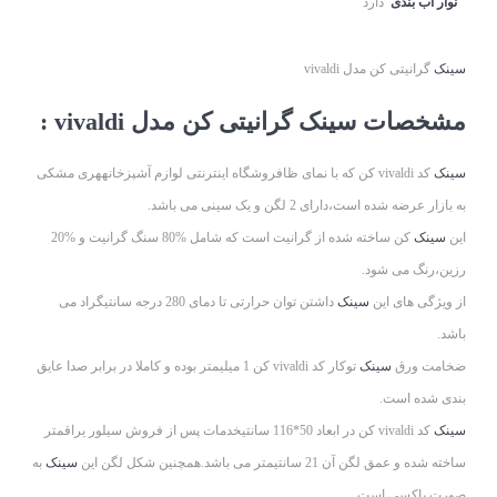
نوار آب بندی
دارد
سینک
گرانیتی کن مدل vivaldi
مشخصات سینک گرانیتی کن مدل vivaldi :
سینک
کد vivaldi کن که با نمای ظافروشگاه اینترنتی لوازم آشپزخانههری مشکی
به بازار عرضه شده است،دارای 2 لگن و یک سینی می باشد.
این
سینک
کن ساخته شده از گرانیت است که شامل %80 سنگ گرانیت و %20
رزین،رنگ می شود.
از ویژگی های این
سینک
داشتن توان حرارتی تا دمای 280 درجه سانتیگراد می
باشد.
ضخامت ورق
سینک
توکار کد vivaldi کن 1 میلیمتر بوده و کاملا در برابر صدا عایق
بندی شده است.
سینک
کد vivaldi کن در ابعاد 50*116 سانتیخدمات پس از فروش سیلور یراقمتر
ساخته شده و عمق لگن آن 21 سانتیمتر می باشد.همچنین شکل لگن این
سینک
به
صورت باکسی است.