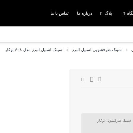
اه
بلاگ
درباره ما
تماس با ما
دکوراسیون آشپزخانه
لوازم و تجهیزات آشپزخانه
گاز صفحه ای
فر توکار
هود آشپزخانه
سینک آشپزخان
سینک ظرفشویی استیل البرز
سینک استیل البرز مدل ۶۰۸ توکار
»
»
سینک ظرفشویی توکار