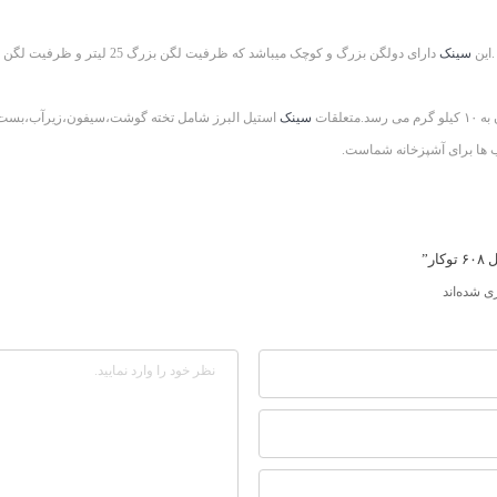
سینک
سینک
استیل البرز شامل تخته گوشت،سیفون،زیرآب،بست و 
اب ها برای آشپزخانه شماست.
ر”
ی شده‌اند