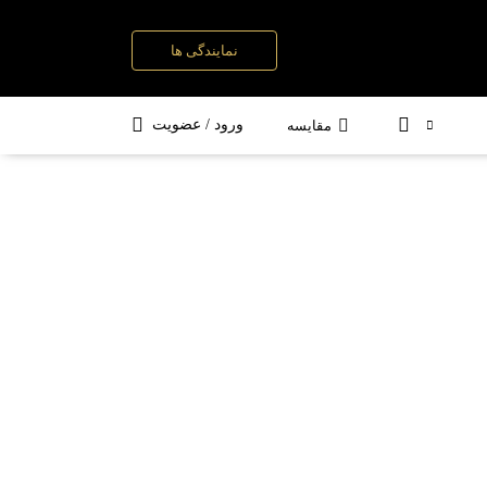
نمایندگی ها
ه
ست کامل شیرآلات
سوپری و جا ادویه
ورود / عضویت
مقایسه