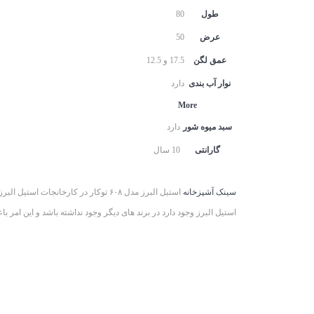
طول
80
عرض
50
عمق لگن
17.5 و 12.5
نوار آب بندی
دارد
More
سبد میوه شور
دارد
گارانتی
10 سال
سینک آشپزخانه
استیل البرز مدل ۶۰۸ توکار در کارخا
استیل البرز وجود دارد در برند های دیگر وجود نداشته باشد و این امر 