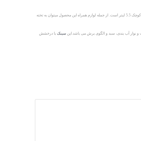
دارای دولگن بزرگ و کوچک میباشد که ظرفیت لگن بزرگ 25 لیتر و ظرفیت لگن کوچک 5.5 لیتر است. از جمله لوازم همراه این محصول میتوان به تخته
نوار آب بندی، سبد و الگوی برش می باشد.این
سینک
با درخشش