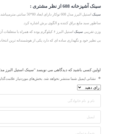
سینک آشپزخانه 608 از نظر مشتری :
سینک
استیل البرز مدل 608 توکار دارای ابعاد 80*50 سانتی مترمیباشد .این
ساطور سبد مایع براق کننده و الگوی برش اشاره کرد.
وزن تقریبی
سینک
استیل البرز ۶ کیلوگرم بوده که همراه با متعلقات آن به ۱۰ کیلو گرم می رسد.متعلقات
بی نظیر خود و نگهداری ساده ای که دارد یکی از هوشمندانه ترین انتخ
اولین کسی باشید که دیدگاهی می نویسد “سینک استیل البرز مدل ۶۰۸ توکا
*
نشانی ایمیل شما منتشر نخواهد شد.
بخش‌های موردنیاز علامت‌گذار