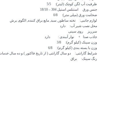
ظرفیت آب لگن کوچک (لیتر): 5/5
جنس ورق استنلس استیل 304 – 18/10
ضخامت ورق (میلی متر): 0/8
لوازم جانبی: تخته ساطور, سبد, مایع براق کننده, الگوی برش
محل نصب شیر آب: دارد
سرریز روی سینی
جاذب صدا + نوار آببندی : دارد
وزن
سینک
(کیلو گرم): 3/8
وزن با بسته بندی (کیلو گرم): 6/8
شرایط گارانتی: دو سال گارانتی ( از تاریخ فاکتور ) و ده سال خدم
رنگ
سینک
: براق