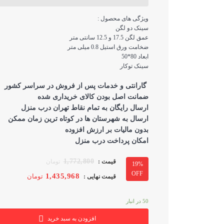
ویژگی های محصول :
سینک دو لگن
عمق لگن 17.5 و 12.5 سانتی متر
ضخامت ورق استیل 0.8 میلی متر
ابعاد 80*50
سینک توکار
گارانتی و خدمات پس از فروش در سراسر کشور
ضمانت اصل بودن کالای خریداری شده
ارسال رایگان به تمام نقاط تهران درب منزل
ارسال به شهرستان ها در کوتاه ترین زمان ممکن
بدون مالیات بر ارزش افزوده
امکان پرداخت درب منزل
1,772,800
تومان
19%
OFF
1,435,968
تومان
50 در انبار
افزودن به سبد خرید