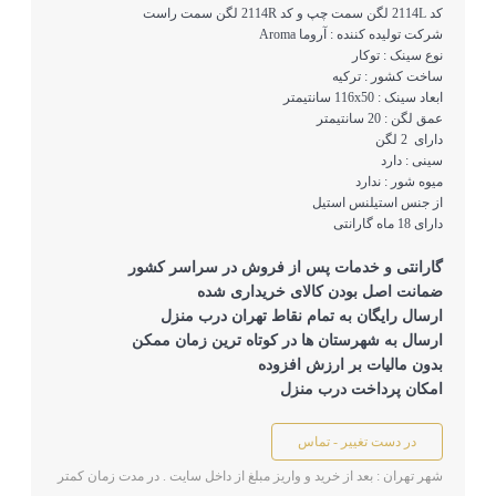
کد 2114L لگن سمت چپ و کد 2114R لگن سمت راست
شرکت تولیده کننده : آروما Aroma
نوع سینک : توکار
ساخت کشور : ترکیه
ابعاد سینک : 116x50 سانتیمتر
عمق لگن : 20 سانتیمتر
دارای 2 لگن
سینی : دارد
میوه شور : ندارد
از جنس استیلنس استیل
دارای 18 ماه گارانتی
گارانتی و خدمات پس از فروش در سراسر کشور
ضمانت اصل بودن کالای خريداری شده
ارسال رايگان به تمام نقاط تهران درب منزل
ارسال به شهرستان ها در کوتاه ترين زمان ممکن
بدون ماليات بر ارزش افزوده
امکان پرداخت درب منزل
در دست تغییر - تماس
شهر تهران : بعد از خرید و واریز مبلغ از داخل سایت . در مدت زمان کمتر