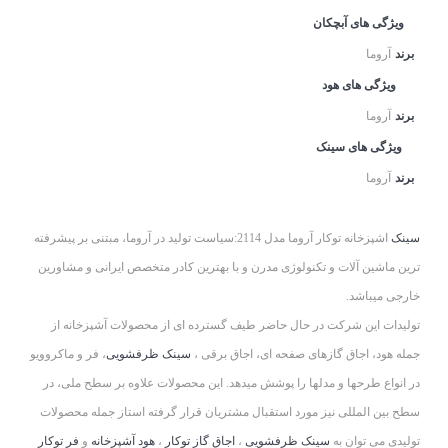
ویژگی های آبچکان
برند
آروما
ویژگی های هود
برند
آروما
ویژگی های سینک
برند
آروما
سینک
اشپزخانه توکار آروما مدل 2114:سیاست تولید در آروما، مبتنی بر پیشرفته
­ترین ماشین ­آلات و تکنولوژی مدرن و با بهترین کادر متخصص ایرانی و مشاورین
خارجی می­باشد.
تولیدات این شرکت در حال حاضر طیف گسترده­ ای از محصولات آشپزخانه از
جمله هود، اجاق گاز­های صفحه ­ای، اجاق برقی ،
سینک ظرفشویی
، فر و ماکروویو
در انواع طرح­ها و مدل­ها را پوشش می­دهد. این محصولات علاوه بر سطح ملی، در
سطح بین­ المللی نیز مورد استقبال مشتریان قرار گرفته استاز جمله محصولات
تولیدی می توان به
سینک ظرفشویی
،
اجاق گاز توکار
،
هود آشپزخانه
و
فر توکار