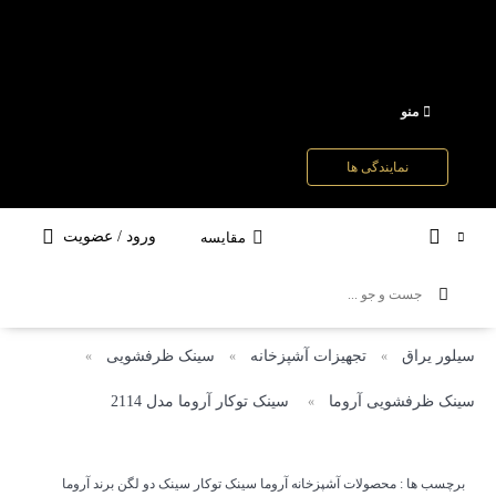
منو
نمایندگی ها
ورود / عضویت
مقایسه
سیلور یراق
تجهیزات آشپزخانه
سینک ظرفشویی
»
»
»
سینک ظرفشویی آروما
سینک توکار آروما مدل 2114
»
برچسب ها :
محصولات آشپزخانه آروما
سینک توکار
سینک دو لگن
برند آروما