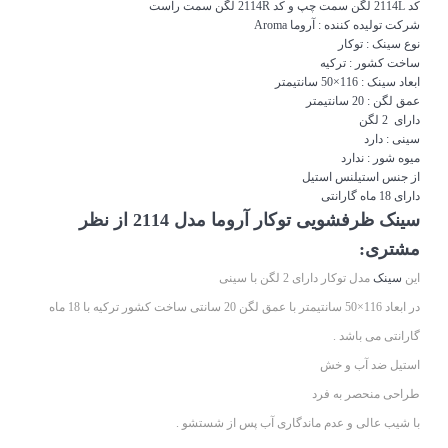
کد 2114L لگن سمت چپ و کد 2114R لگن سمت راست
شرکت تولیده کننده : آروما Aroma
نوع
سینک
: توکار
ساخت کشور : ترکیه
ابعاد
سینک
: 116×50 سانتیمتر
عمق لگن : 20 سانتیمتر
دارای 2 لگن
سینی : دارد
میوه شور : ندارد
از جنس استیلنس استیل
دارای 18 ماه گارانتی
سینک ظرفشویی توکار آروما مدل 2114 از نظر
مشتری:
این
سینک
مدل توکار دارای 2 لگن با سینی
در ابعاد 116×50 سانتیمتر با عمق لگن 20 سانتی ساخت کشور ترکیه با 18 ماه
گارانتی می باشد .
استیل ضد آب و خش
طراحی منحصر به فرد
با شیب عالی و عدم ماندگاری آب پس از شستشو .