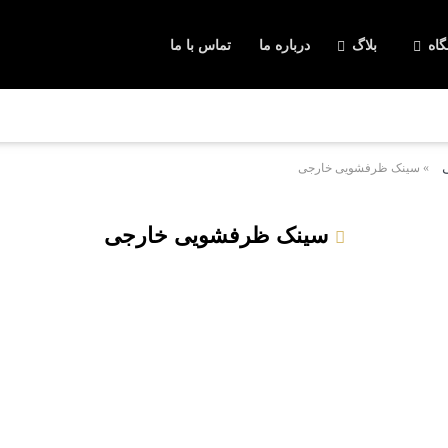
اه
بلاگ
درباره ما
تماس با ما
دکوراسیون آشپزخانه
لوازم و تجهیزات آشپزخانه
گاز صفحه ای
فر توکار
هود آشپزخانه
سینک آشپزخان
»
سینک ظرفشویی خارجی
سینک ظرفشویی خارجی