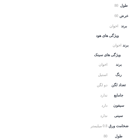
طول
80
عرض
60
برند
اخوان
ویژگی های هود
برند
اخوان
ویژگی های سینک
برند
اخوان
رنگ
استیل
تعداد لگن
دو لگن
جامایع
ندارد
سیفون
دارد
سینی
ندارد
ضخامت ورق
0.8 میلیمتر
طول
80