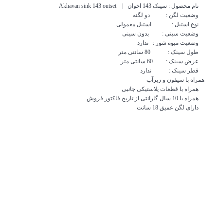
نام محصول :
سینک
143 اخوان | Akhavan sink 143 outset
وضعیت لگن : دو لگنه
نوع استیل : استیل معمولی
وضعیت سینی : بدون سینی
وضعیت میوه شور : ندارد
طول
سینک
: 80 سانتی متر
عرض
سینک
: 60 سانتی متر
قطر
سینک
: ندارد
همراه با سیفون و زیرآب
همراه با قطعات پلاستیکی جانبی
همراه با 10 سال گارانتی از تاریخ فاکتور فروش
دارای لگن عمیق 18 سانت