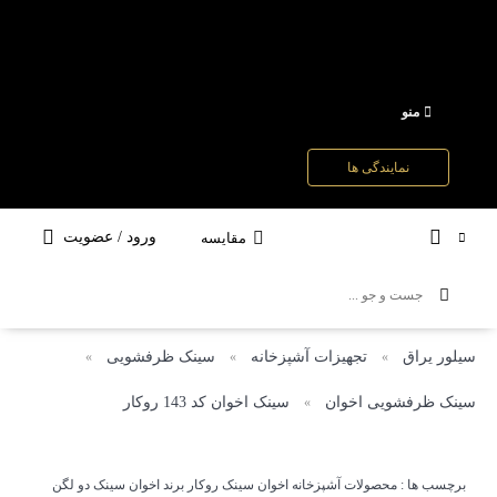
منو
نمایندگی ها
ورود / عضویت
مقایسه
سیلور یراق
تجهیزات آشپزخانه
سینک ظرفشویی
»
»
»
سینک ظرفشویی اخوان
سینک اخوان کد 143 روکار
»
برچسب ها :
محصولات آشپزخانه اخوان
سینک روکار
برند اخوان
سینک دو لگن