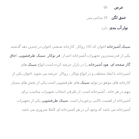
عرض
60
عمق لگن
18 سانتی متر
نوار آب بندی
دارد
سینک آشپزخانه
اخوان کد 143 روکار: کارحانه صنعتی اخوان در چندین دهه گذشته
یکی از قدرتمندترین تجهیزات آشپزخانه اعم از:
فر توکار
،
سینک ظرفشویی
، ا
جاق
گاز صفحه ای
،
هود آشپزخانه
را در بازار عرضه کرده است.انواع
سینک
های
آشپزخانه با ابعاد مختلف و در انواع توکار ، روکار عرضه می شوند. اخوان یکی از
کارخانه های موفق در تولید
سینک
های ظرفشویی است.یکی از بخش های بسیار
مهم در هر خانه ، آشپزخانه است. از طرفی انتخاب تجهیزات مناسب برای
آشپزخانه از اهمیت بالایی برخوردار است.
سینک ظرفشویی
یکی از تجهیزات
آشپزخانه می باشد که وجود آن در هر آشپزخانه ای کاملا ضروری می باشد.