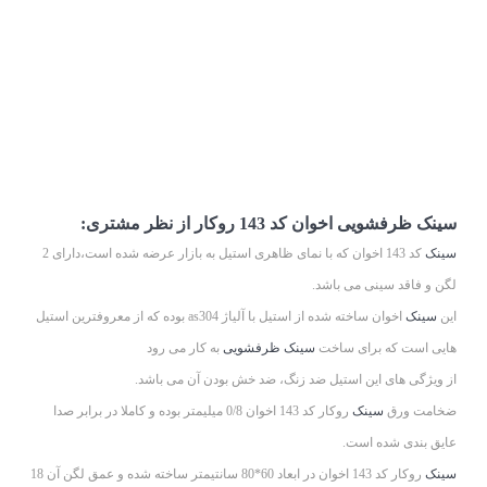
سینک ظرفشویی اخوان کد 143 روکار از نظر مشتری:
سینک
کد 143 اخوان که با نمای ظاهری استیل به بازار عرضه شده است،دارای 2
لگن و فاقد سینی می باشد.
این
سینک
اخوان ساخته شده از استیل با آلیاژ as304 بوده که از معروفترین استیل
هایی است که برای ساخت
سینک ظرفشویی
به کار می رود
از ویژگی های این استیل ضد زنگ، ضد خش بودن آن می باشد.
ضخامت ورق
سینک
روکار کد 143 اخوان 0/8 میلیمتر بوده و کاملا در برابر صدا
عایق بندی شده است.
سینک
روکار کد 143 اخوان در ابعاد 60*80 سانتیمتر ساخته شده و عمق لگن آن 18