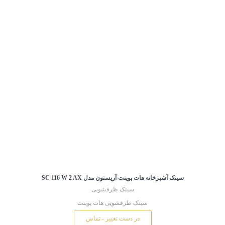
سینک آشپزخانه هات پوینت آریستون مدل SC 116 W 2 AX
سینک ظرفشویی
سینک ظرفشویی هات پوینت
در دست تغییر - تماس