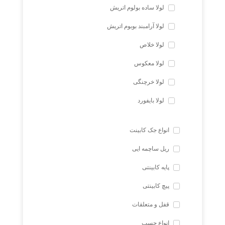
لولا ساده بولوم اتریش
لولا آرامبند بوبوم اتریش
لولا خلاص
لولا معکوس
لولا خرچنگی
لولا بایفورد
انواع جک کابینت
ریل ساچمه ایی
پایه کابینتی
پیچ کابینتی
قفل و متعلقات
انواع چسب