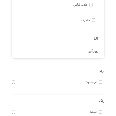
قلاب لباس
متفرقه
آلبا
هود آش
برند
آریستون
(2)
رنگ
استیل
(2)