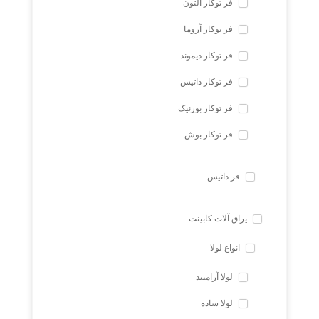
فر توکار آلتون
فر توکار آروما
فر توکار دیموند
فر توکار داتیس
فر توکار بورنیک
فر توکار بوش
فر داتیس
یراق آلات کابینت
انواع لولا
لولا آرامبند
لولا ساده