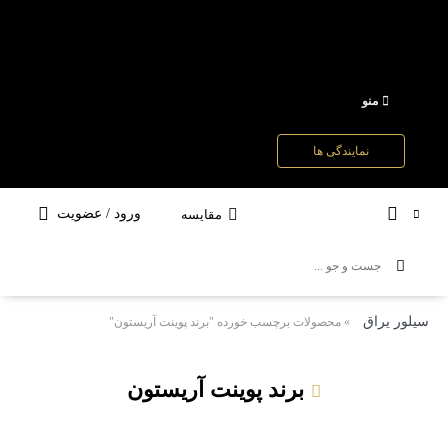
منو
نمایندگی ها
ورود / عضویت
مقایسه
سیلور یراق
»
محصولات برچسب خورده "برند پوینت آریستون"
برند پوینت آریستون